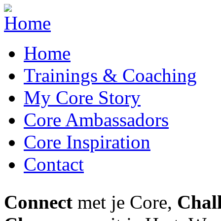
Skip to navigation
Overslaan en naar de inhoud gaan
Home
Trainings & Coaching
My Core Story
Core Ambassadors
Core Inspiration
Contact
Connect
met je Core,
Chal